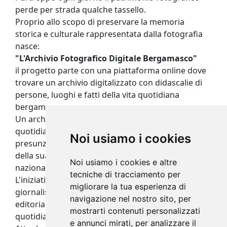
perde per strada qualche tassello.
Proprio allo scopo di preservare la memoria
storica e culturale rappresentata dalla fotografia
nasce:
"L'Archivio Fotografico Digitale Bergamasco"
il progetto parte con una piattaforma online dove
trovare un archivio digitalizzato con didascalie di
persone, luoghi e fatti della vita quotidiana
bergamasca.
Un archivio fatto di immagini che viene
quotidianamente aggiornato che ha la
Noi usiamo i cookies
presunzione che un giorno sia la storia della città e
della sua provincia, utile alle testate giornalistiche
Noi usiamo i cookies e altre
nazionali e locali.
tecniche di tracciamento per
L'iniziativa parte da Tiziano Manzoni foto-
migliorare la tua esperienza di
giornalista che dal 1988 si occupa di fotografia
navigazione nel nostro sito, per
editoriale e dai primi anni 90 al servizio del
mostrarti contenuti personalizzati
quotidiano locale "Bergamo Oggi"
e annunci mirati, per analizzare il