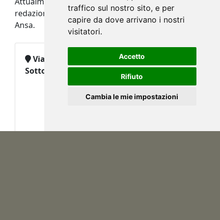
Attualmente fotografa per Corriere Della Sera
traffico sul nostro sito, e per
redazione Bergamasca, e collabora con l'agenzia
capire da dove arrivano i nostri
Ansa.
visitatori.
Accetto
Via V.Veneto, 94 - 24040 Bonate
Sotto (Bergamo)
Rifiuto
Cambia le mie impostazioni
+393288228922
archivio@fototm.com